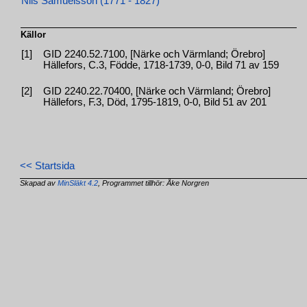
Nils Samuelsson (1771 - 1827)
Källor
[1]
GID 2240.52.7100, [Närke och Värmland; Örebro]
Hällefors, C.3, Födde, 1718-1739, 0-0, Bild 71 av 159
[2]
GID 2240.22.70400, [Närke och Värmland; Örebro]
Hällefors, F.3, Död, 1795-1819, 0-0, Bild 51 av 201
<< Startsida
Skapad av
MinSläkt 4.2
, Programmet tillhör: Åke Norgren