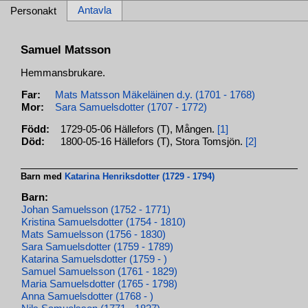
Antavla
Personakt
Samuel Matsson
Hemmansbrukare.
Far:
Mats Matsson Mäkeläinen d.y. (1701 - 1768)
Mor:
Sara Samuelsdotter (1707 - 1772)
Född:
1729-05-06 Hällefors (T), Mången.
[1]
Död:
1800-05-16 Hällefors (T), Stora Tomsjön.
[2]
Barn med
Katarina Henriksdotter (1729 - 1794)
Barn:
Johan Samuelsson (1752 - 1771)
Kristina Samuelsdotter (1754 - 1810)
Mats Samuelsson (1756 - 1830)
Sara Samuelsdotter (1759 - 1789)
Katarina Samuelsdotter (1759 - )
Samuel Samuelsson (1761 - 1829)
Maria Samuelsdotter (1765 - 1798)
Anna Samuelsdotter (1768 - )