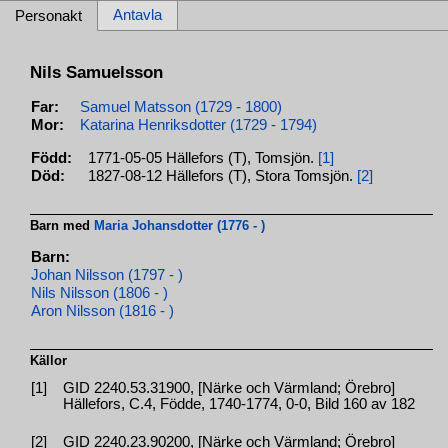
Antavla
Personakt
Nils Samuelsson
Far:
Samuel Matsson (1729 - 1800)
Mor:
Katarina Henriksdotter (1729 - 1794)
Född:
1771-05-05 Hällefors (T), Tomsjön.
[1]
Död:
1827-08-12 Hällefors (T), Stora Tomsjön.
[2]
Barn med
Maria Johansdotter (1776 - )
Barn:
Johan Nilsson (1797 - )
Nils Nilsson (1806 - )
Aron Nilsson (1816 - )
Källor
[1]
GID 2240.53.31900, [Närke och Värmland; Örebro]
Hällefors, C.4, Födde, 1740-1774, 0-0, Bild 160 av 182
[2]
GID 2240.23.90200, [Närke och Värmland; Örebro]