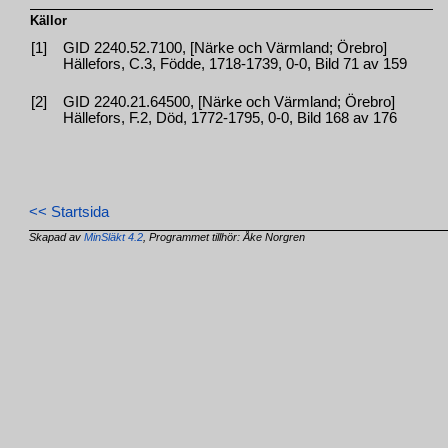
Källor
[1]
GID 2240.52.7100, [Närke och Värmland; Örebro]
Hällefors, C.3, Födde, 1718-1739, 0-0, Bild 71 av 159
[2]
GID 2240.21.64500, [Närke och Värmland; Örebro]
Hällefors, F.2, Död, 1772-1795, 0-0, Bild 168 av 176
<< Startsida
Skapad av
MinSläkt 4.2
, Programmet tillhör: Åke Norgren