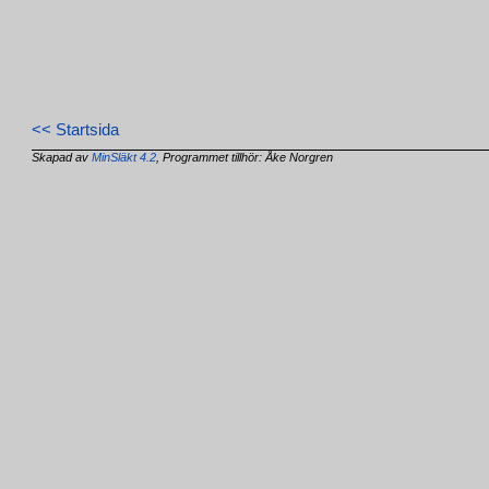
<< Startsida
Skapad av
MinSläkt 4.2
, Programmet tillhör: Åke Norgren