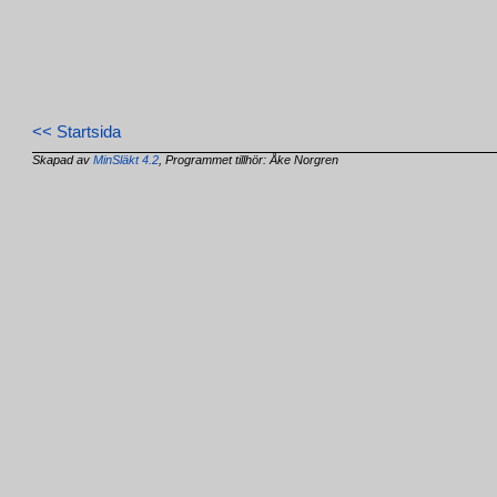
<< Startsida
Skapad av
MinSläkt 4.2
, Programmet tillhör: Åke Norgren