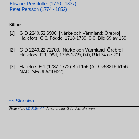
Elisabet Persdotter (1770 - 1837)
Peter Persson (1774 - 1852)
Källor
[1]
GID 2240.52.6900, [Närke och Värmland; Örebro]
Hällefors, C.3, Födde, 1718-1739, 0-0, Bild 69 av 159
[2]
GID 2240.22.72700, [Närke och Värmland; Örebro]
Hällefors, F.3, Död, 1795-1819, 0-0, Bild 74 av 201
[3]
Hällefors F:1 (1737-1772) Bild 156 (AID: v53316.b156,
NAD: SE/ULA/10427)
<< Startsida
Skapad av
MinSläkt 4.2
, Programmet tillhör: Åke Norgren