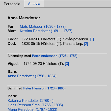
Antavla
Personakt
Anna Matsdotter
Far:
Mats Matsson (1696 - 1773)
Mor:
Kristina Persdotter (1691 - 1737)
Född:
1729-02-08 Hällefors (T), Småsjömarken.
[1]
Död:
1803-05-15 Hällefors (T), Pantsartorp.
[2]
Äktenskap med
Peter Andersson (1725 - 1758)
Vigsel:
1752-09-20 Hällefors (T).
[3]
Barn:
Anna Persdotter (1758 - 1834)
Barn med
Peter Hansson (1723 - 1805)
Barn:
Katarina Persdotter (1760 - )
Hans Persson Smal (1765 - 1805)
Maria Persdotter (1767 - 1833)