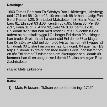
Noteringar
1660 Tomas Bertilson Fo Säfsbyn Bott i Håvberget, Utbyberg;
död 1711; ml 88-10; kb 02, 10; enl dödb 98 är han utfattig; Far:
Bertil Person f.20; Gm Lisbet Matsdotter f.59; Barn: Mats 80,
Lars 81, Elisabet 83 d.99, Kerstin 85 d.85, Maria 86, Per 89
d.97, Karin 91 d.97, Anna 92, Sara 96 d.98, barn 01 d.01
Enl domb 82 tvistar han med broder Grels Enl domb 83 vill
fadern att han skall bygga i Galberget Enl domb 90 anklagar
han broder Grels för att ha stulit säd Enl domb 97 anklagas
han för stöld av säd Enl domb 00 tvistar han om ett hyggesfall
Enl domb 03 tvistar han om en häst Enl domb 04 äger han 1/3
torp Enl domb 05 grälar han med broder Grels; han tvistar om
en båt Enl domb 07 tvistar han om åkerlappar och i domb 09
kommer han till en uppgörelse I domb 13 talas om pigan Brita
Zachrisdotter.
(Källa: Mats Eriksson)
Källor
[1]
Mats Erikssons "Säfsen personförteckning -1725"