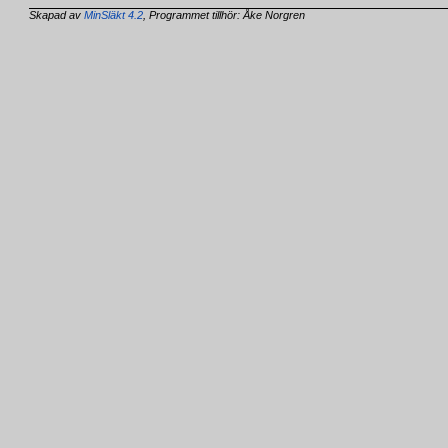
Skapad av
MinSläkt 4.2
, Programmet tillhör: Åke Norgren