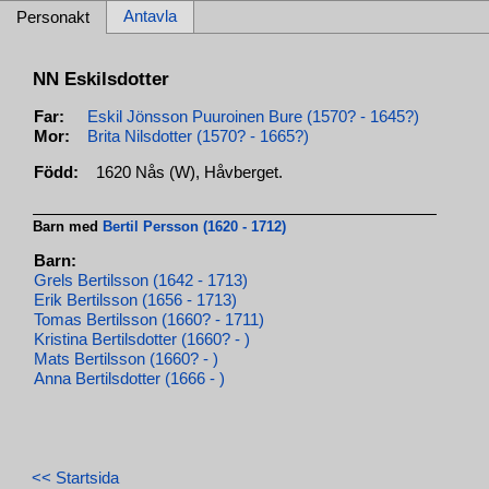
Antavla
Personakt
NN Eskilsdotter
Far:
Eskil Jönsson Puuroinen Bure (1570? - 1645?)
Mor:
Brita Nilsdotter (1570? - 1665?)
Född:
1620 Nås (W), Håvberget.
Barn med
Bertil Persson (1620 - 1712)
Barn:
Grels Bertilsson (1642 - 1713)
Erik Bertilsson (1656 - 1713)
Tomas Bertilsson (1660? - 1711)
Kristina Bertilsdotter (1660? - )
Mats Bertilsson (1660? - )
Anna Bertilsdotter (1666 - )
<< Startsida