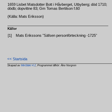
1659 Lisbet Matsdotter Bott i Håvberget, Utbyberg; död 1710;
dödb; dopvittne 83; Gm Tomas Bertilson f.60
(Källa: Mats Eriksson)
Källor
[1]
Mats Erikssons "Säfsen personförteckning -1725"
<< Startsida
Skapad av
MinSläkt 4.2
, Programmet tillhör: Åke Norgren