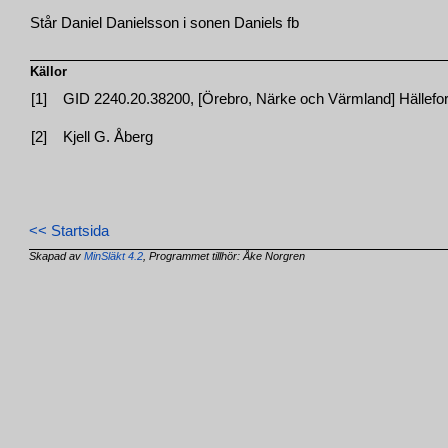
Står Daniel Danielsson i sonen Daniels fb
Källor
[1]
GID 2240.20.38200, [Örebro, Närke och Värmland] Hällefors
[2]
Kjell G. Åberg
<< Startsida
Skapad av
MinSläkt 4.2
, Programmet tillhör: Åke Norgren