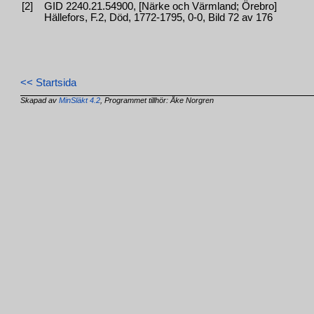
[2]
GID 2240.21.54900, [Närke och Värmland; Örebro]
Hällefors, F.2, Död, 1772-1795, 0-0, Bild 72 av 176
<< Startsida
Skapad av
MinSläkt 4.2
, Programmet tillhör: Åke Norgren