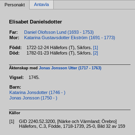
Antavla
Personakt
Elisabet Danielsdotter
Far:
Daniel Olofsson Lund (1693 - 1753)
Mor:
Katarina Gustavsdotter Ekström (1691 - 1773)
Född:
1722-12-24 Hällefors (T), Sikfors.
[1]
Död:
1782-01-23 Hällefors (T), Sikfors.
[2]
Äktenskap med
Jonas Jonsson Utter (1717 - 1763)
Vigsel:
1745.
Barn:
Katarina Jonsdotter (1746 - )
Jonas Jonsson (1750 - )
Källor
[1]
GID 2240.52.3200, [Närke och Värmland; Örebro]
Hällefors, C.3, Födde, 1718-1739, 25-0, Bild 32 av 159