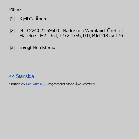
Källor
[1]
Kjell G. Åberg
[2]
GID 2240.21.59500, [Närke och Värmland; Örebro]
Hällefors, F.2, Död, 1772-1795, 0-0, Bild 118 av 176
[3]
Bengt Nordstrand
<< Startsida
Skapad av
MinSläkt 4.2
, Programmet tillhör: Åke Norgren