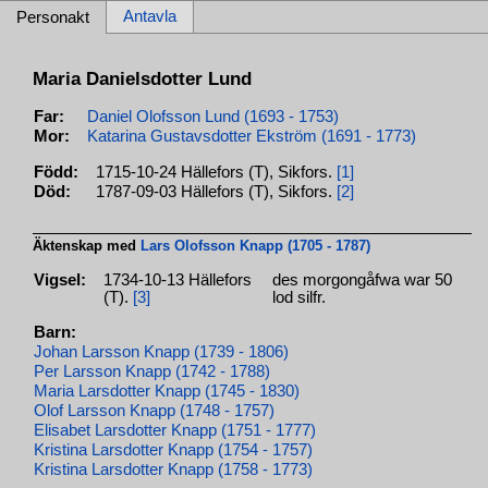
Antavla
Personakt
Maria Danielsdotter Lund
Far:
Daniel Olofsson Lund (1693 - 1753)
Mor:
Katarina Gustavsdotter Ekström (1691 - 1773)
Född:
1715-10-24 Hällefors (T), Sikfors.
[1]
Död:
1787-09-03 Hällefors (T), Sikfors.
[2]
Äktenskap med
Lars Olofsson Knapp (1705 - 1787)
Vigsel:
1734-10-13 Hällefors
des morgongåfwa war 50
(T).
[3]
lod silfr.
Barn:
Johan Larsson Knapp (1739 - 1806)
Per Larsson Knapp (1742 - 1788)
Maria Larsdotter Knapp (1745 - 1830)
Olof Larsson Knapp (1748 - 1757)
Elisabet Larsdotter Knapp (1751 - 1777)
Kristina Larsdotter Knapp (1754 - 1757)
Kristina Larsdotter Knapp (1758 - 1773)