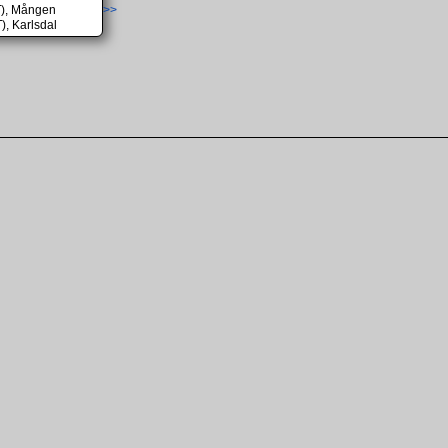
T), Mången
>>
), Karlsdal