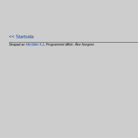
<< Startsida
Skapad av
MinSläkt 4.2
, Programmet tillhör: Åke Norgren