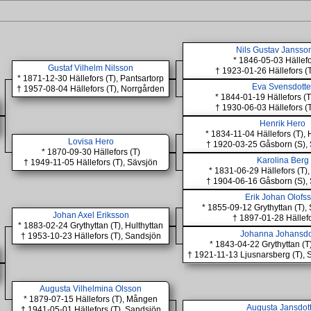
Nils Gustav Jansso
* 1846-05-03 Hällefo
Gustaf Vilhelm Nilsson
† 1923-01-26 Hällefors (T
* 1871-12-30 Hällefors (T), Pantsartorp
Eva Svensdotte
† 1957-08-04 Hällefors (T), Norrgården
* 1844-01-19 Hällefors (
† 1930-06-03 Hällefors (T
Henrik Hero
* 1834-11-04 Hällefors (T),
Lovisa Hero
† 1920-03-25 Gåsborn (S), 
* 1870-09-30 Hällefors (T)
Karolina Berg
† 1949-11-05 Hällefors (T), Sävsjön
* 1831-06-29 Hällefors (T), 
† 1904-06-16 Gåsborn (S), 
Erik Johan Olofs
* 1855-09-12 Grythyttan (T)
Johan Axel Eriksson
† 1897-01-28 Hällefo
* 1883-02-24 Grythyttan (T), Hulthyttan
Johanna Johansdo
† 1953-10-23 Hällefors (T), Sandsjön
* 1843-04-22 Grythyttan (T)
† 1921-11-13 Ljusnarsberg (T), 
Augusta Vilhelmina Olsson
* 1879-07-15 Hällefors (T), Mången
Augusta Jansdot
† 1941-05-01 Hällefors (T), Sandsjön