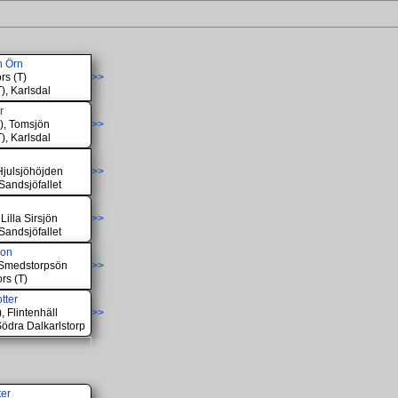
n Örn
rs (T)
>>
), Karlsdal
r
T), Tomsjön
>>
), Karlsdal
 Hjulsjöhöjden
>>
Sandsjöfallet
Lilla Sirsjön
>>
Sandsjöfallet
son
, Smedstorpsön
>>
rs (T)
tter
, Flintenhäll
>>
Södra Dalkarlstorp
ter