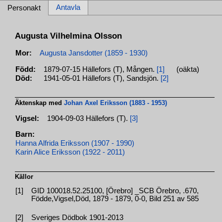
Antavla
Personakt
Augusta Vilhelmina Olsson
Mor:
Augusta Jansdotter (1859 - 1930)
Född:
1879-07-15 Hällefors (T), Mången.
[1]
(oäkta)
Död:
1941-05-01 Hällefors (T), Sandsjön.
[2]
Äktenskap med
Johan Axel Eriksson (1883 - 1953)
Vigsel:
1904-09-03 Hällefors (T).
[3]
Barn:
Hanna Alfrida Eriksson (1907 - 1990)
Karin Alice Eriksson (1922 - 2011)
Källor
[1]
GID 100018.52.25100, [Örebro] _SCB Örebro, .670,
Födde,Vigsel,Död, 1879 - 1879, 0-0, Bild 251 av 585
[2]
Sveriges Dödbok 1901-2013