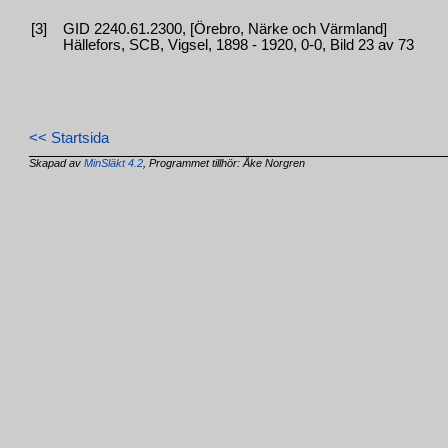
[3]
GID 2240.61.2300, [Örebro, Närke och Värmland]
Hällefors, SCB, Vigsel, 1898 - 1920, 0-0, Bild 23 av 73
<< Startsida
Skapad av
MinSläkt 4.2
, Programmet tillhör: Åke Norgren