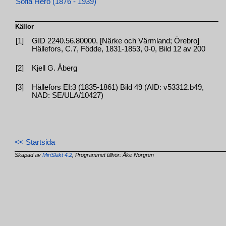
Sofia Hero (1876 - 1939)
Källor
[1]
GID 2240.56.80000, [Närke och Värmland; Örebro]
Hällefors, C.7, Födde, 1831-1853, 0-0, Bild 12 av 200
[2]
Kjell G. Åberg
[3]
Hällefors EI:3 (1835-1861) Bild 49 (AID: v53312.b49,
NAD: SE/ULA/10427)
<< Startsida
Skapad av
MinSläkt 4.2
, Programmet tillhör: Åke Norgren