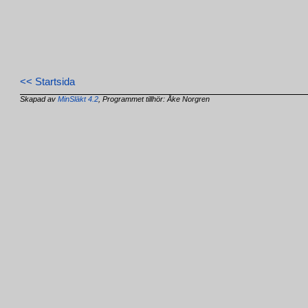
<< Startsida
Skapad av
MinSläkt 4.2
, Programmet tillhör: Åke Norgren