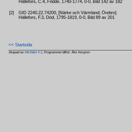
Hällefors, C.4, Födde, 1740-1774, 0-0, Bild 142 av 182
[2]
GID 2240.22.74200, [Närke och Värmland; Örebro]
Hällefors, F.3, Död, 1795-1819, 0-0, Bild 89 av 201
<< Startsida
Skapad av
MinSläkt 4.2
, Programmet tillhör: Åke Norgren