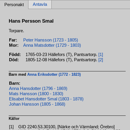
Antavla
Personakt
Hans Persson Smal
Torpare.
Far:
Peter Hansson (1723 - 1805)
Mor:
Anna Matsdotter (1729 - 1803)
Född:
1765-03-23 Hällefors (T), Pantsartorp.
[1]
Död:
1805-12-08 Hällefors (T), Pantsartorp.
[2]
Barn med
Anna Eriksdotter (1772 - 1823)
Barn:
Anna Hansdotter (1796 - 1869)
Mats Hansson (1800 - 1830)
Elisabet Hansdotter Smal (1803 - 1878)
Johan Hansson (1805 - 1868)
Källor
[1]
GID 2240.53.30100, [Närke och Värmland; Örebro]