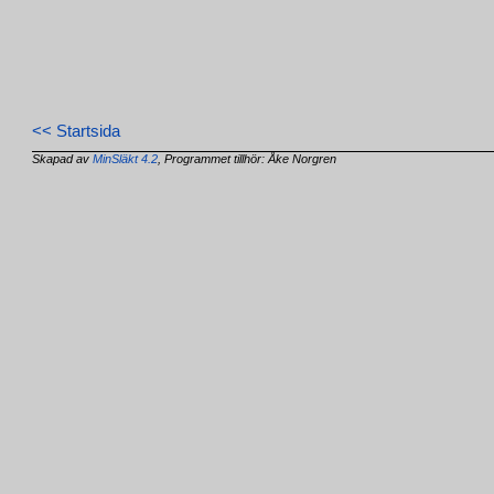
<< Startsida
Skapad av
MinSläkt 4.2
, Programmet tillhör: Åke Norgren