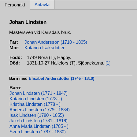
Antavla
Personakt
Johan Lindsten
Mästersven vid Karlsdals bruk.
Far:
Johan Andersson (1710 - 1805)
Mor:
Katarina Isaksdotter
Född:
1749 Nora (T), Hagby.
Död:
1831-10-27 Hällefors (T), Sjöbackarna.
[1]
Barn med
Elisabet Andersdotter (1746 - 1810)
Barn:
Johan Lindsten (1771 - 1847)
Katarina Lindsten (1773 - )
Kristina Lindsten (1778 - )
Anders Lindsten (1779 - 1834)
Isak Lindsten (1780 - 1855)
Jakob Lindsten (1781 - 1819)
Anna Maria Lindsten (1785 - )
Sven Lindsten (1787 - 1830)