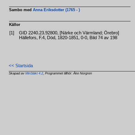
Sambo med
Anna Eriksdotter (1765 - )
Källor
[1]
GID 2240.23.92800, [Närke och Värmland; Örebro]
Hällefors, F.4, Död, 1820-1851, 0-0, Bild 74 av 198
<< Startsida
Skapad av
MinSläkt 4.2
, Programmet tillhör: Åke Norgren