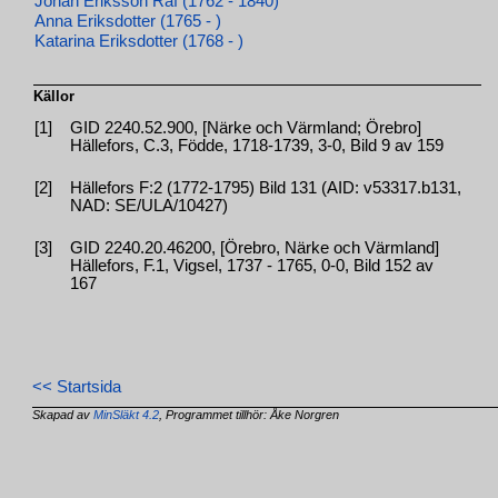
Johan Eriksson Räf (1762 - 1840)
Anna Eriksdotter (1765 - )
Katarina Eriksdotter (1768 - )
Källor
[1]
GID 2240.52.900, [Närke och Värmland; Örebro]
Hällefors, C.3, Födde, 1718-1739, 3-0, Bild 9 av 159
[2]
Hällefors F:2 (1772-1795) Bild 131 (AID: v53317.b131,
NAD: SE/ULA/10427)
[3]
GID 2240.20.46200, [Örebro, Närke och Värmland]
Hällefors, F.1, Vigsel, 1737 - 1765, 0-0, Bild 152 av
167
<< Startsida
Skapad av
MinSläkt 4.2
, Programmet tillhör: Åke Norgren