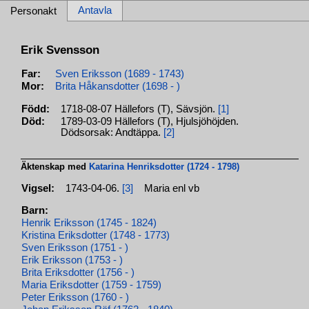
Antavla
Personakt
Erik Svensson
Far:
Sven Eriksson (1689 - 1743)
Mor:
Brita Håkansdotter (1698 - )
Född:
1718-08-07 Hällefors (T), Sävsjön.
[1]
Död:
1789-03-09 Hällefors (T), Hjulsjöhöjden.
Dödsorsak: Andtäppa.
[2]
Äktenskap med
Katarina Henriksdotter (1724 - 1798)
Vigsel:
1743-04-06.
[3]
Maria enl vb
Barn:
Henrik Eriksson (1745 - 1824)
Kristina Eriksdotter (1748 - 1773)
Sven Eriksson (1751 - )
Erik Eriksson (1753 - )
Brita Eriksdotter (1756 - )
Maria Eriksdotter (1759 - 1759)
Peter Eriksson (1760 - )