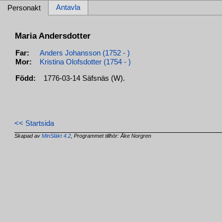
Antavla
Personakt
Maria Andersdotter
Far:
Anders Johansson (1752 - )
Mor:
Kristina Olofsdotter (1754 - )
Född:
1776-03-14 Säfsnäs (W).
<< Startsida
Skapad av
MinSläkt 4.2
, Programmet tillhör: Åke Norgren