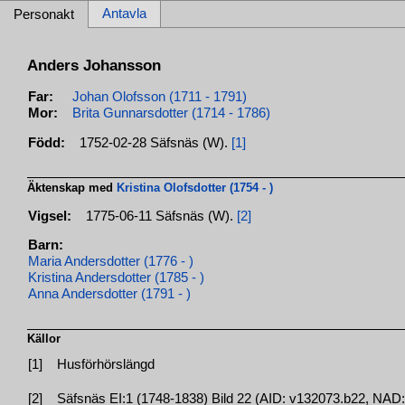
Antavla
Personakt
Anders Johansson
Far:
Johan Olofsson (1711 - 1791)
Mor:
Brita Gunnarsdotter (1714 - 1786)
Född:
1752-02-28 Säfsnäs (W).
[1]
Äktenskap med
Kristina Olofsdotter (1754 - )
Vigsel:
1775-06-11 Säfsnäs (W).
[2]
Barn:
Maria Andersdotter (1776 - )
Kristina Andersdotter (1785 - )
Anna Andersdotter (1791 - )
Källor
[1]
Husförhörslängd
[2]
Säfsnäs EI:1 (1748-1838) Bild 22 (AID: v132073.b22, NA