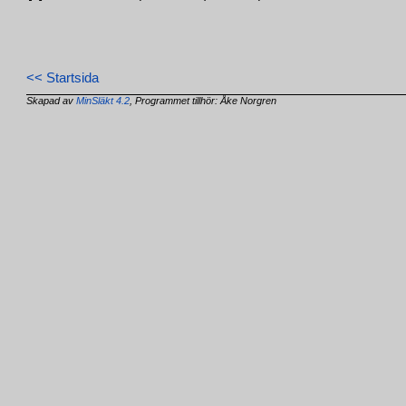
<< Startsida
Skapad av
MinSläkt 4.2
, Programmet tillhör: Åke Norgren