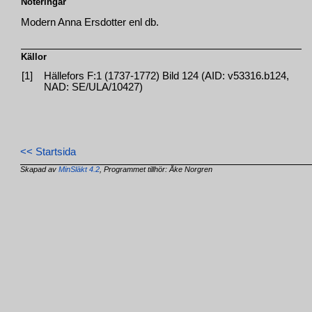
Noteringar
Modern Anna Ersdotter enl db.
Källor
[1]
Hällefors F:1 (1737-1772) Bild 124 (AID: v53316.b124,
NAD: SE/ULA/10427)
<< Startsida
Skapad av
MinSläkt 4.2
, Programmet tillhör: Åke Norgren