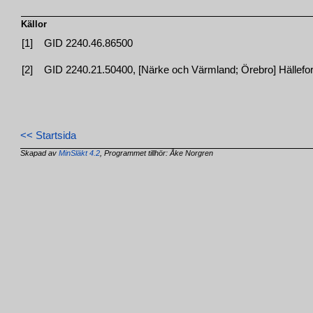
Källor
[1]
GID 2240.46.86500
[2]
GID 2240.21.50400, [Närke och Värmland; Örebro] Hällefors
<< Startsida
Skapad av
MinSläkt 4.2
, Programmet tillhör: Åke Norgren