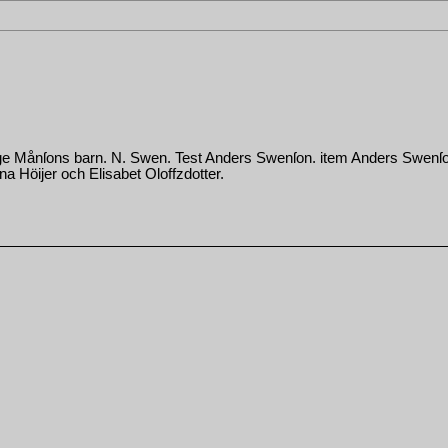
ge Månſons barn. N. Swen. Test Anders Swenſon. item Anders Swenſo
a Höijer och Elisabet Oloffzdotter.