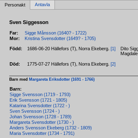
Antavla
Personakt
Sven Siggesson
Far:
Sigge Månsson (1640? - 1722)
Mor:
Kristina Svensdotter (1649? - 1705)
Född:
1686-06-20 Hällefors (T), Norra Ekeberg.
[1]
Dito Sig
Magdalen
Död:
1775-07-27 Hällefors (T), Norra Ekeberg.
[2]
Barn med
Margareta Eriksdotter (1691 - 1766)
Barn:
Sigge Svensson (1719 - 1793)
Erik Svensson (1721 - 1805)
Katarina Svensdotter (1722 - )
Sven Svensson (1724 - )
Johan Svensson (1728 - 1789)
Margareta Svensdotter (1730 - )
Anders Svensson Ekeberg (1732 - 1809)
Maria Svensdotter (1734 - 1791)