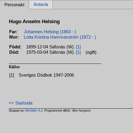
Antavla
Personakt
Hugo Anselm Helsing
Far:
Johannes Helsing (1863 - )
Mor:
Lotta Kristina Hammarström (1872 - )
Född:
1899-12-04 Säfsnäs (W).
[1]
Död:
1975-03-04 Säfsnäs (W).
[1]
(ogift)
Källor
[1]
Sveriges Dödbok 1947-2006
<< Startsida
Skapad av
MinSläkt 4.2
, Programmet tillhör: Åke Norgren