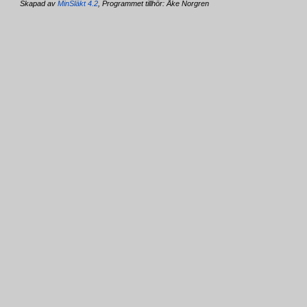
Skapad av
MinSläkt 4.2
, Programmet tillhör: Åke Norgren