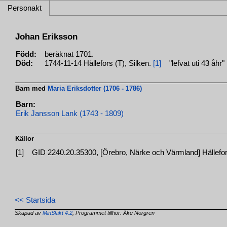
Personakt
Johan Eriksson
Född:
beräknat 1701.
Död:
1744-11-14 Hällefors (T), Silken.
[1]
"lefvat uti 43 åhr"
Barn med
Maria Eriksdotter (1706 - 1786)
Barn:
Erik Jansson Lank (1743 - 1809)
Källor
[1]
GID 2240.20.35300, [Örebro, Närke och Värmland] Hällefors
<< Startsida
Skapad av
MinSläkt 4.2
, Programmet tillhör: Åke Norgren