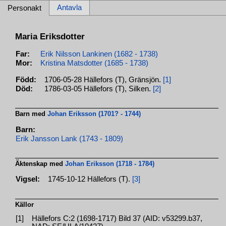
Antavla
Personakt
Maria Eriksdotter
Far:
Erik Nilsson Lankinen (1682 - 1738)
Mor:
Kristina Matsdotter (1685 - 1738)
Född:
1706-05-28 Hällefors (T), Gränsjön.
[1]
Död:
1786-03-05 Hällefors (T), Silken.
[2]
Barn med
Johan Eriksson (1701? - 1744)
Barn:
Erik Jansson Lank (1743 - 1809)
Äktenskap med
Johan Eriksson (1718 - 1784)
Vigsel:
1745-10-12 Hällefors (T).
[3]
Källor
[1]
Hällefors C:2 (1698-1717) Bild 37 (AID: v53299.b37,