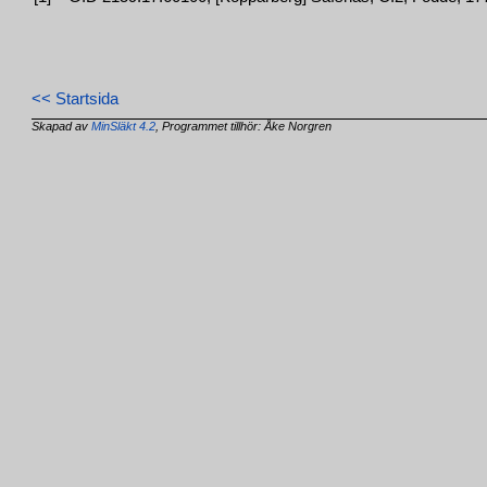
<< Startsida
Skapad av
MinSläkt 4.2
, Programmet tillhör: Åke Norgren