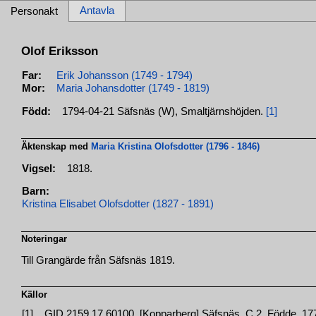
Antavla
Personakt
Olof Eriksson
Far:
Erik Johansson (1749 - 1794)
Mor:
Maria Johansdotter (1749 - 1819)
Född:
1794-04-21 Säfsnäs (W), Smaltjärnshöjden.
[1]
Äktenskap med
Maria Kristina Olofsdotter (1796 - 1846)
Vigsel:
1818.
Barn:
Kristina Elisabet Olofsdotter (1827 - 1891)
Noteringar
Till Grangärde från Säfsnäs 1819.
Källor
[1]
GID 2159.17.60100, [Kopparberg] Säfsnäs, C.2, Födde, 1776