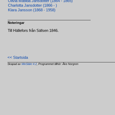
Olivia Matilda Jansdotter (1864 - 1865)
Charlotta Jansdotter (1866 - )
Klara Jansson (1868 - 1958)
Noteringar
Till Hällefors från Säfsen 1846.
<< Startsida
Skapad av
MinSläkt 4.2
, Programmet tillhör: Åke Norgren