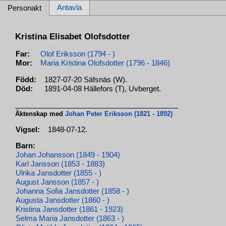
Antavla
Personakt
Kristina Elisabet Olofsdotter
Far:
Olof Eriksson (1794 - )
Mor:
Maria Kristina Olofsdotter (1796 - 1846)
Född:
1827-07-20 Säfsnäs (W).
Död:
1891-04-08 Hällefors (T), Uvberget.
Äktenskap med
Johan Peter Eriksson (1821 - 1892)
Vigsel:
1848-07-12.
Barn:
Johan Johansson (1849 - 1904)
Karl Jansson (1853 - 1883)
Ulrika Jansdotter (1855 - )
August Jansson (1857 - )
Johanna Sofia Jansdotter (1858 - )
Augusta Jansdotter (1860 - )
Kristina Jansdotter (1861 - 1923)
Selma Maria Jansdotter (1863 - )