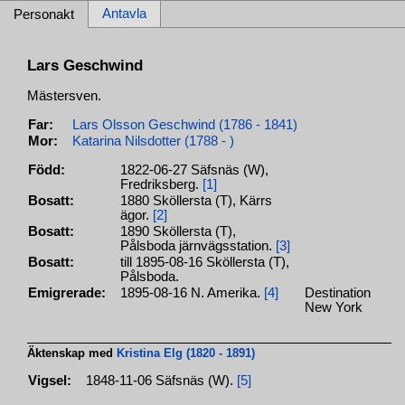
Antavla
Personakt
Lars Geschwind
Mästersven.
Far:
Lars Olsson Geschwind (1786 - 1841)
Mor:
Katarina Nilsdotter (1788 - )
Född:
1822-06-27 Säfsnäs (W),
Fredriksberg.
[1]
Bosatt:
1880 Sköllersta (T), Kärrs
ägor.
[2]
Bosatt:
1890 Sköllersta (T),
Pålsboda järnvägsstation.
[3]
Bosatt:
till 1895-08-16 Sköllersta (T),
Pålsboda.
Emigrerade:
1895-08-16 N. Amerika.
[4]
Destination
New York
Äktenskap med
Kristina Elg (1820 - 1891)
Vigsel:
1848-11-06 Säfsnäs (W).
[5]