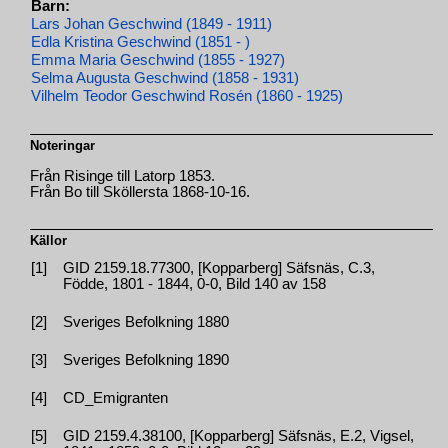
Barn:
Lars Johan Geschwind (1849 - 1911)
Edla Kristina Geschwind (1851 - )
Emma Maria Geschwind (1855 - 1927)
Selma Augusta Geschwind (1858 - 1931)
Vilhelm Teodor Geschwind Rosén (1860 - 1925)
Noteringar
Från Risinge till Latorp 1853.
Från Bo till Sköllersta 1868-10-16.
Källor
[1]
GID 2159.18.77300, [Kopparberg] Säfsnäs, C.3,
Födde, 1801 - 1844, 0-0, Bild 140 av 158
[2]
Sveriges Befolkning 1880
[3]
Sveriges Befolkning 1890
[4]
CD_Emigranten
[5]
GID 2159.4.38100, [Kopparberg] Säfsnäs, E.2, Vigsel,