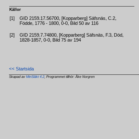
Källor
[1]
GID 2159.17.56700, [Kopparberg] Säfsnäs, C.2,
Födde, 1776 - 1800, 0-0, Bild 50 av 116
[2]
GID 2159.7.74800, [Kopparberg] Säfsnäs, F.3, Död,
1828-1857, 0-0, Bild 75 av 194
<< Startsida
Skapad av
MinSläkt 4.2
, Programmet tillhör: Åke Norgren