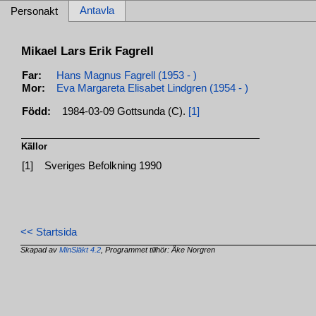
Antavla
Personakt
Mikael Lars Erik Fagrell
Far:
Hans Magnus Fagrell (1953 - )
Mor:
Eva Margareta Elisabet Lindgren (1954 - )
Född:
1984-03-09 Gottsunda (C).
[1]
Källor
[1]
Sveriges Befolkning 1990
<< Startsida
Skapad av
MinSläkt 4.2
, Programmet tillhör: Åke Norgren