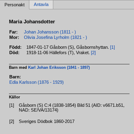
Antavla
Personakt
Maria Johansdotter
Far:
Johan Johansson (1811 - )
Mor:
Olivia Josefina Lyrholm (1821 - )
Född:
1847-01-17 Gåsborn (S), Gåsbornshyttan.
[1]
Död:
1918-11-06 Hällefors (T), Vraket.
[2]
Barn med
Karl Johan Eriksson (1841 - 1897)
Barn:
Edla Karlsson (1876 - 1929)
Källor
[1]
Gåsborn (S) C:4 (1838-1854) Bild 51 (AID: v6671.b51,
NAD: SE/VA/13174)
[2]
Sveriges Dödbok 1860-2017