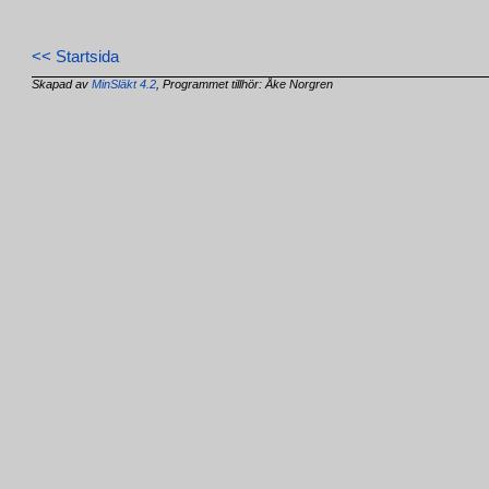
<< Startsida
Skapad av
MinSläkt 4.2
, Programmet tillhör: Åke Norgren