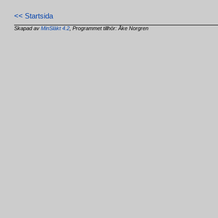
<< Startsida
Skapad av
MinSläkt 4.2
, Programmet tillhör: Åke Norgren