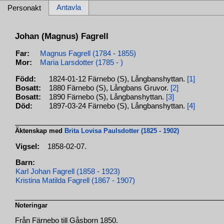
Antavla
Personakt
Johan (Magnus) Fagrell
Far:
Magnus Fagrell (1784 - 1855)
Mor:
Maria Larsdotter (1785 - )
Född:
1824-01-12 Färnebo (S), Långbanshyttan.
[1]
Bosatt:
1880 Färnebo (S), Långbans Gruvor.
[2]
Bosatt:
1890 Färnebo (S), Långbanshyttan.
[3]
Död:
1897-03-24 Färnebo (S), Långbanshyttan.
[4]
Äktenskap med
Brita Lovisa Paulsdotter (1825 - 1902)
Vigsel:
1858-02-07.
Barn:
Karl Johan Fagrell (1858 - 1923)
Kristina Matilda Fagrell (1867 - 1907)
Noteringar
Från Färnebo till Gåsborn 1850.