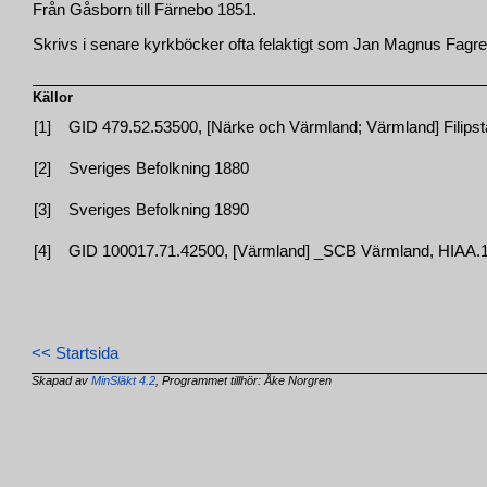
Från Gåsborn till Färnebo 1851.
Skrivs i senare kyrkböcker ofta felaktigt som Jan Magnus Fagrel
Källor
[1]
GID 479.52.53500, [Närke och Värmland; Värmland] Filipst
[2]
Sveriges Befolkning 1880
[3]
Sveriges Befolkning 1890
[4]
GID 100017.71.42500, [Värmland] _SCB Värmland, HIAA.12
<< Startsida
Skapad av
MinSläkt 4.2
, Programmet tillhör: Åke Norgren