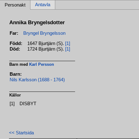
Antavla
Personakt
Annika Bryngelsdotter
Far:
Bryngel Bryngelsson
Född:
1647 Bjurtjärn (S).
[1]
Död:
1724 Bjurtjärn (S).
[1]
Barn med
Karl Persson
Barn:
Nils Karlsson (1688 - 1764)
Källor
[1]
DISBYT
<< Startsida