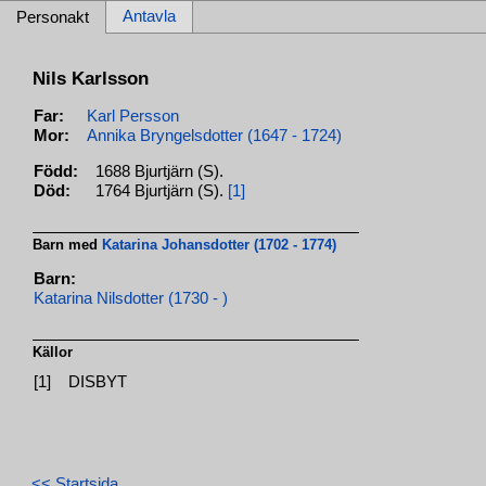
Antavla
Personakt
Nils Karlsson
Far:
Karl Persson
Mor:
Annika Bryngelsdotter (1647 - 1724)
Född:
1688 Bjurtjärn (S).
Död:
1764 Bjurtjärn (S).
[1]
Barn med
Katarina Johansdotter (1702 - 1774)
Barn:
Katarina Nilsdotter (1730 - )
Källor
[1]
DISBYT
<< Startsida