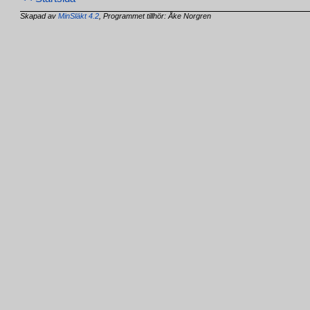
Skapad av
MinSläkt 4.2
, Programmet tillhör: Åke Norgren