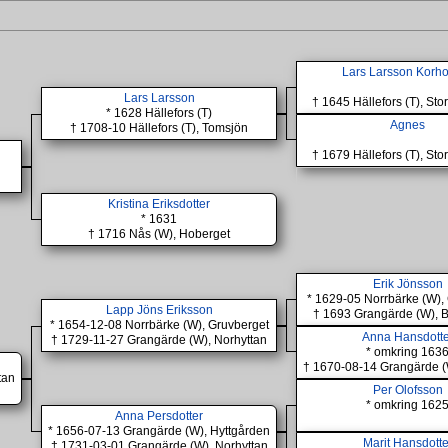
Lars Larsson Korh
Lars Larsson
† 1645 Hällefors (T), St
* 1628 Hällefors (T)
Agnes
† 1708-10 Hällefors (T), Tomsjön
† 1679 Hällefors (T), St
Kristina Eriksdotter
* 1631
† 1716 Nås (W), Hoberget
Erik Jönsson
* 1629-05 Norrbärke (W),
Lapp Jöns Eriksson
† 1693 Grangärde (W), B
* 1654-12-08 Norrbärke (W), Gruvberget
Anna Hansdotte
† 1729-11-27 Grangärde (W), Norhyttan
* omkring 163
† 1670-08-14 Grangärde (
tan
Per Olofsson
* omkring 162
Anna Persdotter
* 1656-07-13 Grangärde (W), Hyttgården
Marit Hansdotte
† 1731-03-01 Grangärde (W), Norhyttan