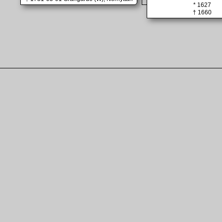
* 1627
† 1660