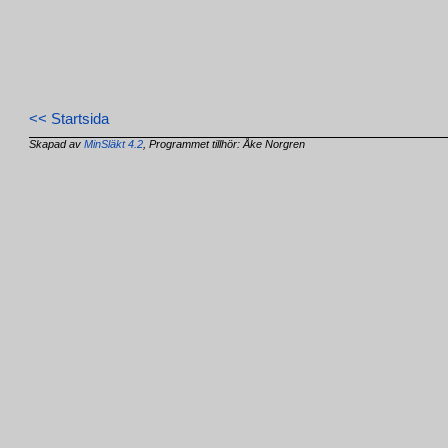
<< Startsida
Skapad av
MinSläkt 4.2
, Programmet tillhör: Åke Norgren