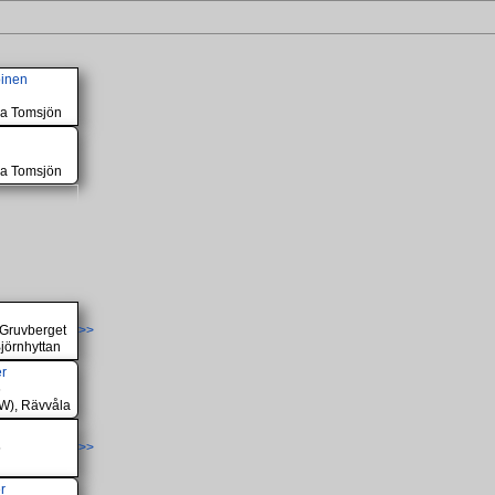
oinen
ora Tomsjön
ora Tomsjön
 Gruvberget
>>
jörnhyttan
r
6
W), Rävvåla
5
>>
r