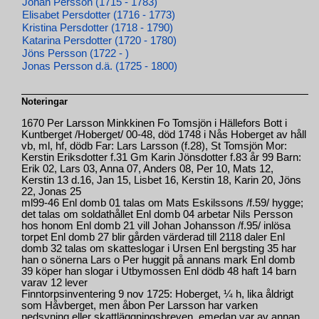
Johan Persson (1715 - 1783)
Elisabet Persdotter (1716 - 1773)
Kristina Persdotter (1718 - 1790)
Katarina Persdotter (1720 - 1780)
Jöns Persson (1722 - )
Jonas Persson d.ä. (1725 - 1800)
Noteringar
1670 Per Larsson Minkkinen Fo Tomsjön i Hällefors Bott i
Kuntberget /Hoberget/ 00-48, död 1748 i Nås Hoberget av håll
vb, ml, hf, dödb Far: Lars Larsson (f.28), St Tomsjön Mor:
Kerstin Eriksdotter f.31 Gm Karin Jönsdotter f.83 år 99 Barn:
Erik 02, Lars 03, Anna 07, Anders 08, Per 10, Mats 12,
Kerstin 13 d.16, Jan 15, Lisbet 16, Kerstin 18, Karin 20, Jöns
22, Jonas 25
ml99-46 Enl domb 01 talas om Mats Eskilssons /f.59/ hygge;
det talas om soldathållet Enl domb 04 arbetar Nils Persson
hos honom Enl domb 21 vill Johan Johansson /f.95/ inlösa
torpet Enl domb 27 blir gården värderad till 2118 daler Enl
domb 32 talas om skatteslogar i Ursen Enl bergsting 35 har
han o sönerna Lars o Per huggit på annans mark Enl domb
39 köper han slogar i Utbymossen Enl dödb 48 haft 14 barn
varav 12 lever
Finntorpsinventering 9 nov 1725: Hoberget, ¼ h, lika åldrigt
som Håvberget, men åbon Per Larsson har varken
nedsyning eller skattläggningsbreven, emedan var av annan