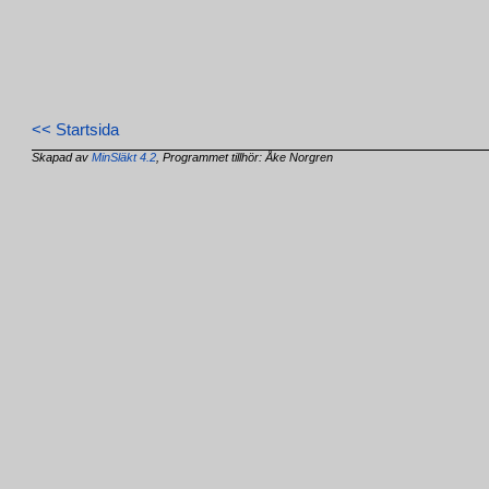
<< Startsida
Skapad av
MinSläkt 4.2
, Programmet tillhör: Åke Norgren