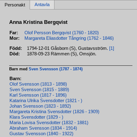
Antavla
Personakt
Anna Kristina Bergqvist
Far:
Olof Persson Bergqvist (1760 - 1820)
Mor:
Margareta Eliasdotter Tångring (1762 - 1846)
Född:
1794-12-01 Gåsborn (S), Gustavsström.
[1]
Död:
1878-09-23 Rämmen (S), Omsjön.
Barn med
Sven Svensson (1787 - 1874)
Barn:
Olof Svensson (1813 - 1898)
Sven Svensson (1815 - 1889)
Karl Svensson (1817 - 1896)
Katarina Ulrika Svensdotter (1821 - )
Johan Svensson (1823 - 1892)
Margareta Kristina Svensdotter (1826 - 1909)
Klara Svensdotter (1829 - )
Maria Lovisa Svensdotter (1832 - 1881)
Abraham Svensson (1834 - 1914)
Gustav Svensson (1840 - 1922)