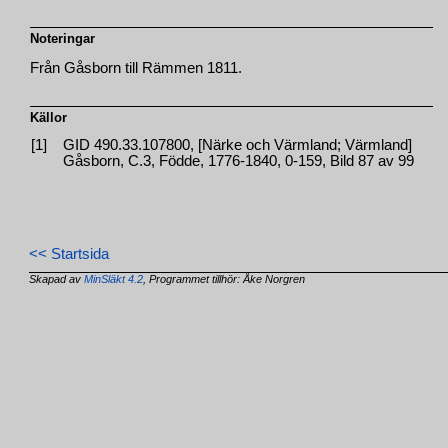
Noteringar
Från Gåsborn till Rämmen 1811.
Källor
[1]
GID 490.33.107800, [Närke och Värmland; Värmland]
Gåsborn, C.3, Födde, 1776-1840, 0-159, Bild 87 av 99
<< Startsida
Skapad av
MinSläkt 4.2
, Programmet tillhör: Åke Norgren