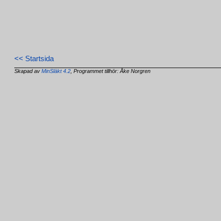
<< Startsida
Skapad av
MinSläkt 4.2
, Programmet tillhör: Åke Norgren