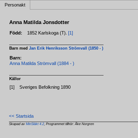
Personakt
Anna Matilda Jonsdotter
Född:
1852 Karlskoga (T).
[1]
Barn med
Jan Erik Henriksson Strömvall (1850 - )
Barn:
Anna Matilda Strömvall (1884 - )
Källor
[1]
Sveriges Befolkning 1890
<< Startsida
Skapad av
MinSläkt 4.2
, Programmet tillhör: Åke Norgren