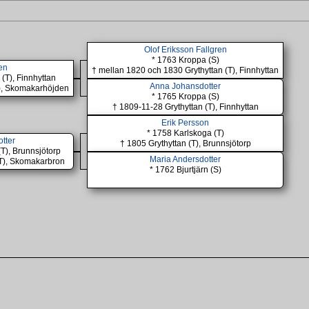
Olof Eriksson Fallgren
* 1763 Kroppa (S)
ren
† mellan 1820 och 1830 Grythyttan (T), Finnhyttan
 (T), Finnhyttan
Anna Johansdotter
T), Skomakarhöjden
* 1765 Kroppa (S)
† 1809-11-28 Grythyttan (T), Finnhyttan
Erik Persson
* 1758 Karlskoga (T)
otter
† 1805 Grythyttan (T), Brunnsjötorp
(T), Brunnsjötorp
Maria Andersdotter
(T), Skomakarbron
* 1762 Bjurtjärn (S)