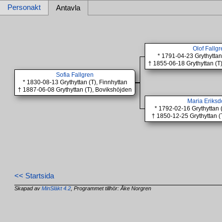
Personakt
Antavla
Olof Fallg
* 1791-04-23 Grythyttan
† 1855-06-18 Grythyttan (
Sofia Fallgren
* 1830-08-13 Grythyttan (T), Finnhyttan
† 1887-06-08 Grythyttan (T), Bovikshöjden
Maria Eriksd
* 1792-02-16 Grythyttan 
† 1850-12-25 Grythyttan 
<< Startsida
Skapad av
MinSläkt 4.2
, Programmet tillhör: Åke Norgren