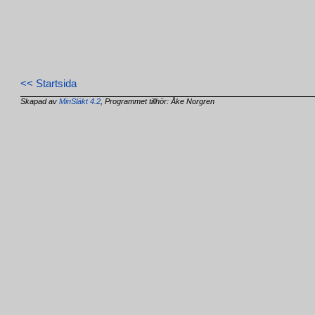
<< Startsida
Skapad av
MinSläkt 4.2
, Programmet tillhör: Åke Norgren