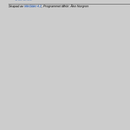
Skapad av
MinSläkt 4.2
, Programmet tillhör: Åke Norgren