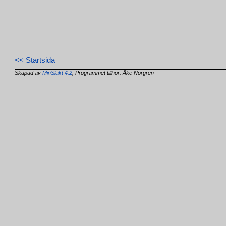
<< Startsida
Skapad av
MinSläkt 4.2
, Programmet tillhör: Åke Norgren