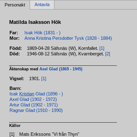
Antavla
Personakt
Matilda Isaksson Hök
Far:
Isak Hök (1831 - )
Mor:
Anna Kristina Persdotter Tysk (1828 - 1884)
Född:
1869-04-28 Säfsnäs (W), Kornfallet.
[1]
Död:
1946-08-12 Säfsnäs (W), Kvarnberget.
[2]
Äktenskap med
Axel Glad (1869 - 1945)
Vigsel:
1901.
[1]
Barn:
Isak
Kristian
Glad (1896 - )
Axel Glad (1902 - 1972)
Artur Glad (1902 - 1971)
Ragnar Glad (1910 - 1990)
Källor
[1]
Mats Erikssons "Vi från Thyn"