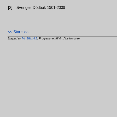
[2]
Sveriges Dödbok 1901-2009
<< Startsida
Skapad av
MinSläkt 4.2
, Programmet tillhör: Åke Norgren