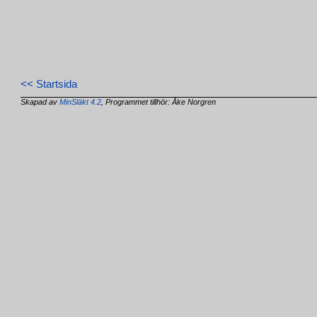
<< Startsida
Skapad av
MinSläkt 4.2
, Programmet tillhör: Åke Norgren